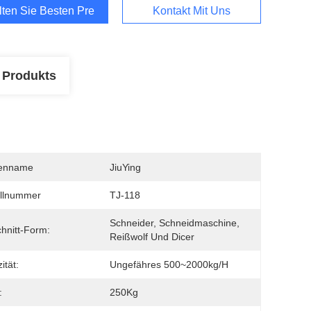
lten Sie Besten Preis
Kontakt Mit Uns
 Produkts
enname
JiuYing
llnummer
TJ-118
Schneider, Schneidmaschine, 
hnitt-Form:
Reißwolf Und Dicer
ität:
Ungefähres 500~2000kg/h
:
250Kg