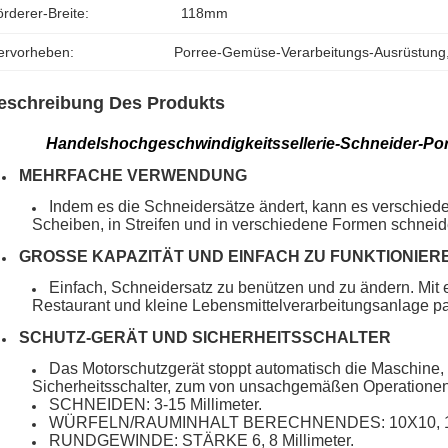
rderer-Breite:
118mm
ervorheben:
Porree-Gemüse-Verarbeitungs-Ausrüstung
eschreibung Des Produkts
Handelshochgeschwindigkeitssellerie-Schneider-P
MEHRFACHE VERWENDUNG
Indem es die Schneidersätze ändert, kann es verschiede
Scheiben, in Streifen und in verschiedene Formen schneid
GROSSE KAPAZITÄT UND EINFACH ZU FUNKTIONIER
Einfach, Schneidersatz zu benützen und zu ändern. Mit e
Restaurant und kleine Lebensmittelverarbeitungsanlage p
SCHUTZ-GERÄT UND SICHERHEITSSCHALTER
Das Motorschutzgerät stoppt automatisch die Maschine, 
Sicherheitsschalter, zum von unsachgemäßen Operationen
SCHNEIDEN: 3-15 Millimeter.
WÜRFELN/RAUMINHALT BERECHNENDES: 10X10, 12X12
RUNDGEWINDE: STÄRKE 6, 8 Millimeter.