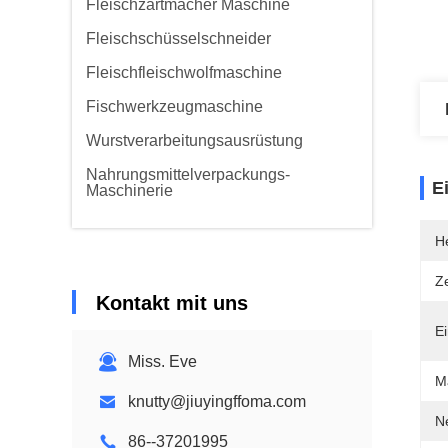
Fleischzartmacher Maschine
Fleischschüsselschneider
Fleischfleischwolfmaschine
Fischwerkzeugmaschine
Wurstverarbeitungsausrüstung
Nahrungsmittelverpackungs-
E
Maschinerie
He
Ze
Kontakt mit uns
Ei
Miss. Eve
M
knutty@jiuyingffoma.com
N
86--37201995