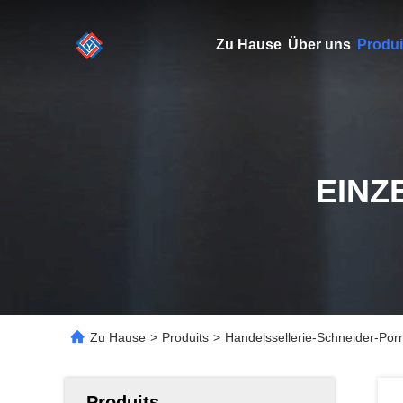
Zu Hause
Über uns
Produi
EINZ
Zu Hause
>
Produits
>
Handelssellerie-Schneider-Po
Produits