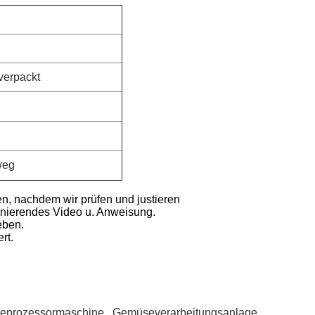
verpackt
weg
n, nachdem wir prüfen und justieren
ionierendes Video u. Anweisung.
eben.
rt.
eprozessormaschine
,
Gemüseverarbeitungsanlage