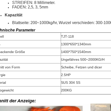
STREIFEN: 8 Millimeter.
FADEN: 2,5, 3, 5mm
Kapazität
Blattseite: 200~1000kg/hr, Wurzel verschieden: 300-100
hnische Parameter
ell
TJT-118
ß
1300*650*1340mm
packende Größe
1400*750*1540mm
zität
Ungefähres 500~2000KG/H
itt von Form
Scheibe, Fetzen und dicer
rgie
2.5HP
rial
SUS 304 SS
togewicht
200KG
nitt der Anzeige: