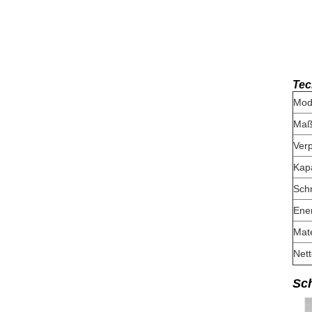
Tec
Mod
Ma
Ver
Kapa
Schn
Ene
Mate
Net
Sch