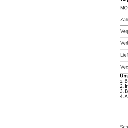
MO
Zah
Ver
Ver
Lief
Ver
Uns
B
1.
2. 
3. 
4. A
Sch