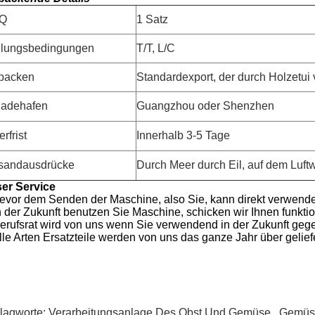
Q
1 Satz
lungsbedingungen
T/T, L/C
packen
Standardexport, der durch Holzetui 
ladehafen
Guangzhou oder Shenzhen
erfrist
Innerhalb 3-5 Tage
sandausdrücke
Durch Meer durch Eil, auf dem Luft
er Service
evor dem Senden der Maschine, also Sie, kann direkt verwende
In der Zukunft benutzen Sie Maschine, schicken wir Ihnen funkt
Berufsrat wird von uns wenn Sie verwendend in der Zukunft geg
lle Arten Ersatzteile werden von uns das ganze Jahr über geliefe
lagworte:
Verarbeitungsanlage Des Obst Und Gemüse
,
Gemüs