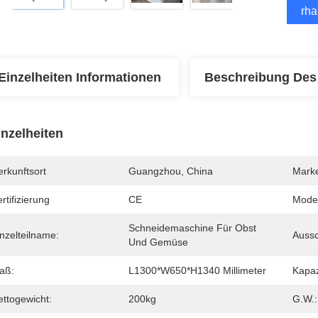
Erha
Einzelheiten Informationen
Beschreibung Des
inzelheiten
rkunftsort
Guangzhou, China
Mark
rtifizierung
CE
Mode
Schneidemaschine Für Obst 
nzelteilname:
Aussc
Und Gemüse
aß:
L1300*W650*H1340 Millimeter
Kapaz
ettogewicht:
200kg
G.W.: