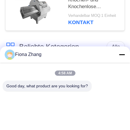
Knochenlose
Schneidmaschine für
Verhandelbar MOQ:1 Einheit
gefrorenes Fleisch mit
KONTAKT
benutzerfreundlichem
Touchscreen
Beliebte Kategorien
Alle
Fiona Zhang
Gemüseverarbeitung
Obstverarbeitungs-
Ausrüstung
Ausrüstung
4:58 AM
Good day, what product are you looking for?
Obst- und Gemüse
Gemüse-Dicer-
Schälermaschine
Maschine
Gemüsefrucht-
Salat-
Waschmaschine
Fertigungsstraße