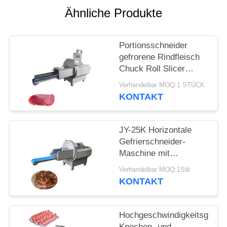
ANGEBOT
Ähnliche Produkte
SITEMAP
Portionsschneider
gefrorene Rindfleisch
DATENSCHUTZRICHTLINIE
Chuck Roll Slicer
Maschine mit 0,5-
Verhandelbar MOQ:1 STÜCK
30mm verstellbare
KONTAKT
Scheibendicke
JY-25K Horizontale
Gefrierschneider-
Maschine mit
Auslaufband für
Verhandelbar MOQ:1Stk
Lebensmittelverarbeitungsu
KONTAKT
Hochgeschwindigkeitsgenau
Knochen- und