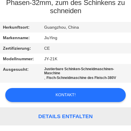
WERKSBESICHTIGUNG
Phasen-32mm, zum des Schinkens zu
schneiden
QUALITÄTSKONTROLLE
Herkunftsort:
Guangzhou, China
KONTAKT
Markenname:
JiuYing
MIT
Zertifizierung:
CE
UNS
Modellnummer:
JY-21K
Ausgesucht:
Justierbare Schinken-Schneidmaschinen-
Maschine
NEUIGKEITEN
,
Fisch-Schneidmaschine des Fleisch-380V
RECHTSSACHEN
KONTAKT!
BITTE UM
DETAILS ENTFALTEN
EIN