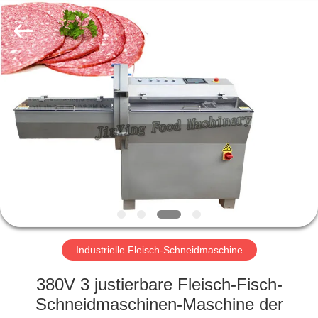
Jiuying
Food
Machinery
Co.,Ltd.
All
Rights
Reserved.
ZU
HAUSE
PRODUKTE
VR-
SHOW
ÜBER
Industrielle Fleisch-Schneidmaschine
UNS
380V 3 justierbare Fleisch-Fisch-
Schneidmaschinen-Maschine der