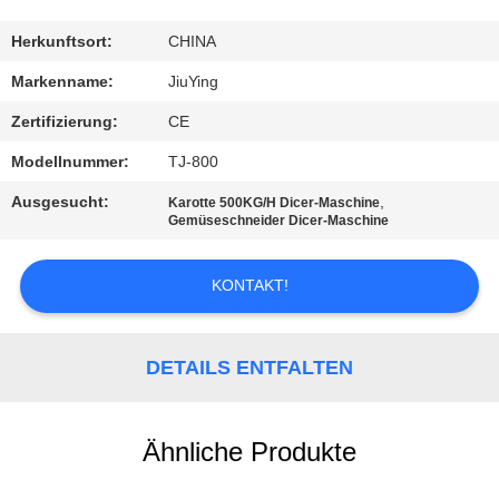
WERKSBESICHTIGUNG
Herkunftsort:
CHINA
QUALITÄTSKONTROLLE
Markenname:
JiuYing
Zertifizierung:
CE
KONTAKT
Modellnummer:
TJ-800
MIT
Ausgesucht:
,
Karotte 500KG/H Dicer-Maschine
UNS
Gemüseschneider Dicer-Maschine
NEUIGKEITEN
KONTAKT!
RECHTSSACHEN
DETAILS ENTFALTEN
BITTE UM
Ähnliche Produkte
EIN