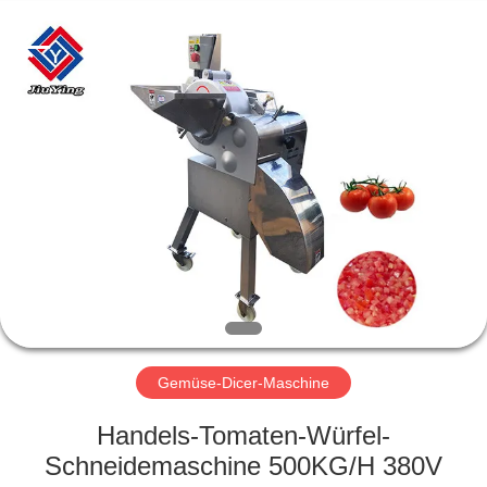
Jiuying
Food
Machinery
Co.,Ltd.
All
Rights
Reserved.
ZU
HAUSE
PRODUKTE
VR-
SHOW
ÜBER
Gemüse-Dicer-Maschine
UNS
Handels-Tomaten-Würfel-
Schneidemaschine 500KG/H 380V