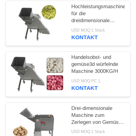
ANGEBOT
Hochleistungsmaschine
für die
SITEMAP
dreidimensionale
Zerspanung von
USD MOQ:1 Stück
Gemüse und Kohl 1000
KONTAKT
DATENSCHUTZRICHTLINIE
kg/h
Handelsobst- und
gemüse3d würfelnde
Maschine 3000KG/H
USD MOQ:PC 1
KONTAKT
Drei-dimensionale
Maschine zum
Zerlegen von Gemüse
und Pilzen 1000 kg/h
USD MOQ:1 Stück