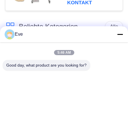
mit großer
KONTAKT
Einlassöffnung
Beliebte Kategorien
Alle
Eve
Gemüseverarbeitung
Obstverarbeitungs-
Ausrüstung
Ausrüstung
5:46 AM
Good day, what product are you looking for?
Obst- und Gemüse
Gemüse-Dicer-
Schälermaschine
Maschine
Gemüsefrucht-
Salat-
Waschmaschine
Fertigungsstraße
Industrielle Fleisch-
Fleischwerkzeugmaschine
Schneidmaschine