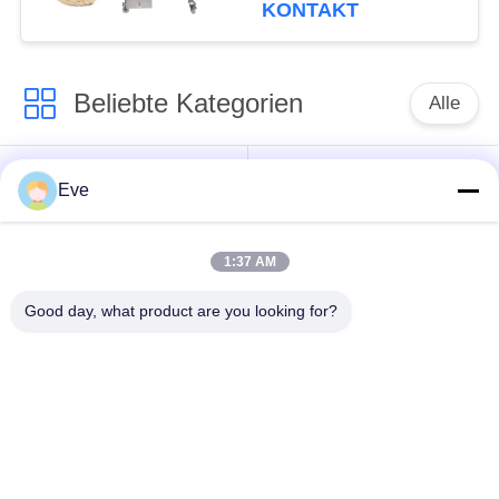
mit großer
KONTAKT
Einlassöffnung
Beliebte Kategorien
Alle
Gemüseverarbeitung
Obstverarbeitungs-
Eve
Ausrüstung
Ausrüstung
1:37 AM
Obst- und Gemüse
Gemüse-Dicer-
Schälermaschine
Maschine
Good day, what product are you looking for?
Gemüsefrucht-
Salat-
Waschmaschine
Fertigungsstraße
Industrielle Fleisch-
Fleischwerkzeugmaschine
Schneidmaschine