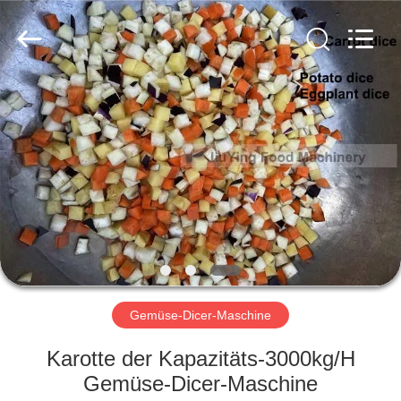
Jiuying
Food
Machinery
Co.,Ltd.
All
Rights
Reserved.
ZU
HAUSE
PRODUKTE
VR-
SHOW
ÜBER
Gemüse-Dicer-Maschine
UNS
Karotte der Kapazitäts-3000kg/H
Gemüse-Dicer-Maschine