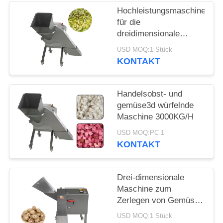
ANGEBOT
Hochleistungsmaschine
für die
SITEMAP
dreidimensionale
Zerspanung von
USD MOQ:1 Stück
Gemüse und Kohl 1000
KONTAKT
DATENSCHUTZRICHTLINIE
kg/h
Handelsobst- und
gemüse3d würfelnde
Maschine 3000KG/H
USD MOQ:PC 1
KONTAKT
Drei-dimensionale
Maschine zum
Zerlegen von Gemüse
und Pilzen 1000 kg/h
USD MOQ:1 Stück