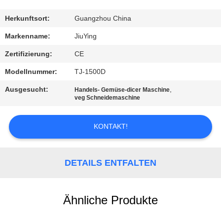
WERKSBESICHTIGUNG
Herkunftsort:
Guangzhou China
QUALITÄTSKONTROLLE
Markenname:
JiuYing
Zertifizierung:
CE
KONTAKT
Modellnummer:
TJ-1500D
MIT
Ausgesucht:
,
Handels- Gemüse-dicer Maschine
UNS
veg Schneidemaschine
NEUIGKEITEN
KONTAKT!
RECHTSSACHEN
DETAILS ENTFALTEN
BITTE UM
Ähnliche Produkte
EIN