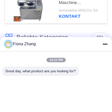
Maschine
Equiment/SUS 304
Verhandelbar MOQ:Ein Set
Fleisches herstellt
KONTAKT
Beliebte Kategorien
Alle
Fiona Zhang
Gemüseverarbeitung
Obstverarbeitungs-
Ausrüstung
Ausrüstung
10:23 PM
Good day, what product are you looking for?
Obst- und Gemüse
Gemüse-Dicer-
Schälermaschine
Maschine
Gemüsefrucht-
Salat-
Waschmaschine
Fertigungsstraße