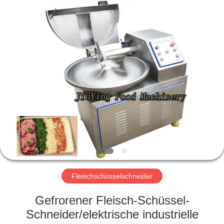
Jiuying
Food
Machinery
Co.,Ltd.
All
Rights
Reserved.
ZU
HAUSE
PRODUKTE
VR-
SHOW
ÜBER
Fleischschüsselschneider
UNS
Gefrorener Fleisch-Schüssel-
Schneider/elektrische industrielle