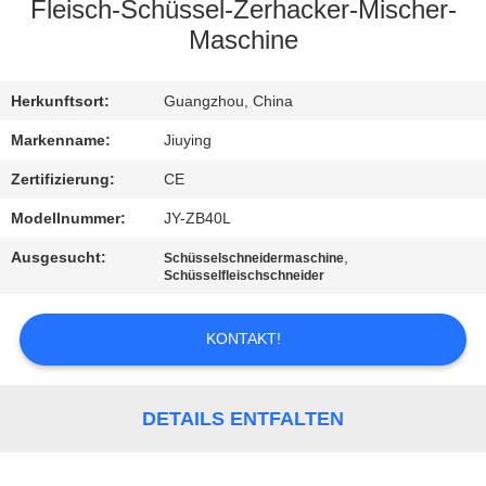
WERKSBESICHTIGUNG
Fleisch-Schüssel-Zerhacker-Mischer-
Maschine
QUALITÄTSKONTROLLE
Herkunftsort:
Guangzhou, China
KONTAKT
Markenname:
Jiuying
MIT
Zertifizierung:
CE
UNS
Modellnummer:
JY-ZB40L
Ausgesucht:
,
Schüsselschneidermaschine
NEUIGKEITEN
Schüsselfleischschneider
KONTAKT!
RECHTSSACHEN
BITTE UM
DETAILS ENTFALTEN
EIN