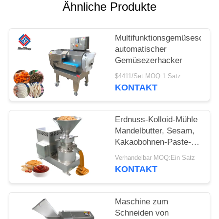
ANGEBOT
Ähnliche Produkte
SITEMAP
Multifunktionsgemüseschne
automatischer
Gemüsezerhacker
DATENSCHUTZRICHTLINIE
$4411/Set MOQ:1 Satz
KONTAKT
Erdnuss-Kolloid-Mühle
Mandelbutter, Sesam,
Kakaobohnen-Paste-
Mahlmaschine
Verhandelbar MOQ:Ein Satz
KONTAKT
Maschine zum
Schneiden von