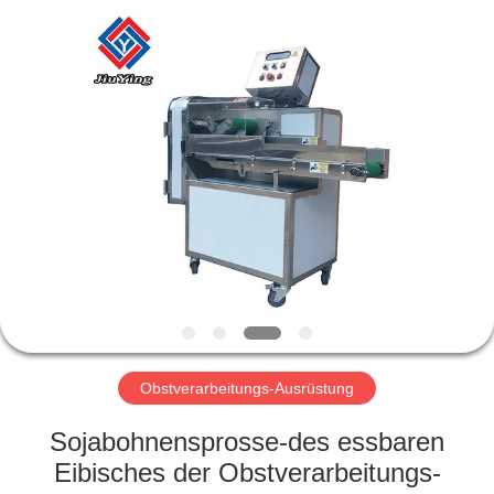
Jiuying
Food
Machinery
Co.,Ltd.
All
Rights
Reserved.
ZU
HAUSE
PRODUKTE
VR-
SHOW
ÜBER
Obstverarbeitungs-Ausrüstung
UNS
Sojabohnensprosse-des essbaren
Eibisches der Obstverarbeitungs-