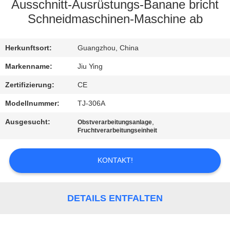
WERKSBESICHTIGUNG
Ausschnitt-Ausrüstungs-Banane bricht
Schneidmaschinen-Maschine ab
QUALITÄTSKONTROLLE
Herkunftsort:
Guangzhou, China
KONTAKT
Markenname:
Jiu Ying
MIT
Zertifizierung:
CE
UNS
Modellnummer:
TJ-306A
Ausgesucht:
,
Obstverarbeitungsanlage
NEUIGKEITEN
Fruchtverarbeitungseinheit
KONTAKT!
RECHTSSACHEN
BITTE UM
DETAILS ENTFALTEN
EIN