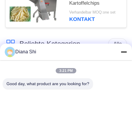
Kartoffelchips
Verhandelbar MOQ:one set
KONTAKT
Beliebte Kategorien
Alle
Diana Shi
Gemüseverarbeitung
Obstverarbeitungs-
Ausrüstung
Ausrüstung
3:21 PM
Good day, what product are you looking for?
Obst- und Gemüse
Gemüse-Dicer-
Schälermaschine
Maschine
Gemüsefrucht-
Salat-
Waschmaschine
Fertigungsstraße